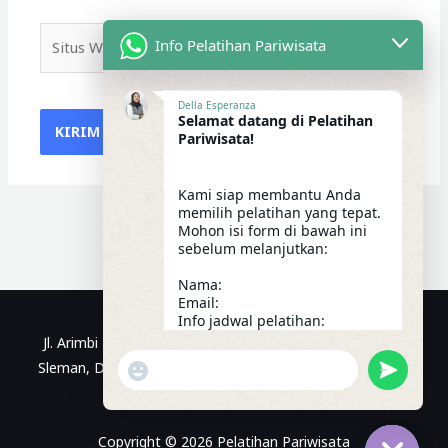
Situs
Info Pelatihan Pariwisata
Web
Della Esperanza
Selamat datang di Pelatihan
Pariwisata!
Kami siap membantu Anda
memilih pelatihan yang tepat.
Mohon isi form di bawah ini
sebelum melanjutkan:
Nama:
Email:
Info jadwal pelatihan:
21:10
Jl. Arimbi No.1, Kragilan, Sinduadi, Kec. Mlati, Kabupaten
"+CHATY_SETTINGS.LANG.EMOJI_PICKER+"
UNDEFIN
Sleman, Daerah Istimewa Yogyakarta | WhatsApp: 0812-
WhatsApp Message
3299-9470
Copyright © 2026 Pelatihan Pariwisata