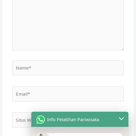
sini..
Name*
Email*
Situs
Info Pelatihan Pariwisata
Web