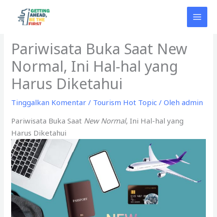
Lewati
ke
konten
Pariwisata Buka Saat New
Normal, Ini Hal-hal yang
Harus Diketahui
Tinggalkan Komentar
/
Tourism Hot Topic
/ Oleh
admin
Pariwisata Buka Saat
New Normal
, Ini Hal-hal yang
Harus Diketahui