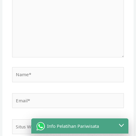
di
sini..
Name*
Email*
Situs
Info Pelatihan Pariwisata
Web