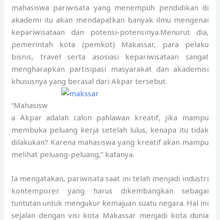
mahasiswa pariwisata yang menempuh pendidikan di
akademi itu akan mendapatkan banyak ilmu mengenai
kepariwisataan dan potensi-potensinya.Menurut dia,
pemerintah kota (pemkot) Makassar, para pelaku
bisnis, travel serta asosiasi kepariwisataan sangat
mengharapkan partisipasi masyarakat dan akademisi
khususnya yang berasal dari Akpar tersebut.
“Mahasisw
a Akpar adalah calon pahlawan kreatif, jika mampu
membuka peluang kerja setelah lulus, kenapa itu tidak
dilakukan? Karena mahasiswa yang kreatif akan mampu
melihat peluang-peluang,” katanya.
Ia mengatakan, pariwisata saat ini telah menjadi industri
kontemporer yang harus dikembangkan sebagai
tuntutan untuk mengukur kemajuan suatu negara. Hal ini
sejalan dengan visi kota Makassar menjadi kota dunia