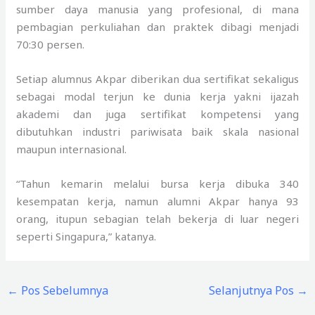
sumber daya manusia yang profesional, di mana
pembagian perkuliahan dan praktek dibagi menjadi
70:30 persen.
Setiap alumnus Akpar diberikan dua sertifikat sekaligus
sebagai modal terjun ke dunia kerja yakni ijazah
akademi dan juga sertifikat kompetensi yang
dibutuhkan industri pariwisata baik skala nasional
maupun internasional.
“Tahun kemarin melalui bursa kerja dibuka 340
kesempatan kerja, namun alumni Akpar hanya 93
orang, itupun sebagian telah bekerja di luar negeri
seperti Singapura,” katanya.
←
Pos Sebelumnya
Selanjutnya Pos
→