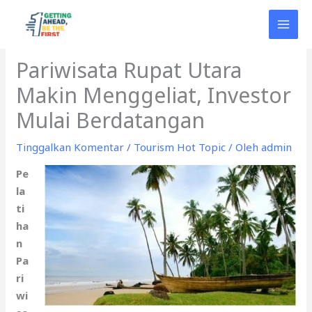
Lewati
ke
konten
Pariwisata Rupat Utara
Makin Menggeliat, Investor
Mulai Berdatangan
Tinggalkan Komentar
/
Tourism Hot Topic
/ Oleh
admin
Pe
la
ti
ha
n
Pa
ri
wi