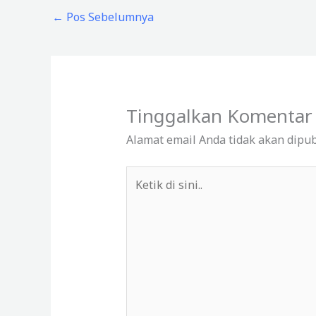
←
Pos Sebelumnya
Tinggalkan Komentar
Alamat email Anda tidak akan dipub
Ketik
di
sini..