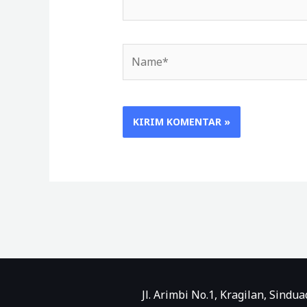
Name*
Jl. Arimbi No.1, Kragilan, Sind