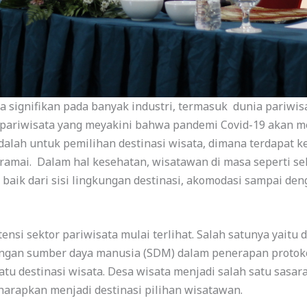
 signifikan pada banyak industri, termasuk dunia pariwis
 pariwisata yang meyakini bahwa pandemi Covid-19 akan 
dalah untuk pemilihan destinasi wisata, dimana terdapat 
ramai. Dalam hal kesehatan, wisatawan di masa seperti se
aik dari sisi lingkungan destinasi, akomodasi sampai de
nsi sektor pariwisata mulai terlihat. Salah satunya yait
gan sumber daya manusia (SDM) dalam penerapan protokol
satu destinasi wisata. Desa wisata menjadi salah satu sasar
arapkan menjadi destinasi pilihan wisatawan.