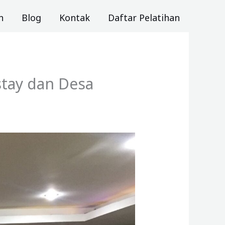
n
Blog
Kontak
Daftar Pelatihan
tay dan Desa