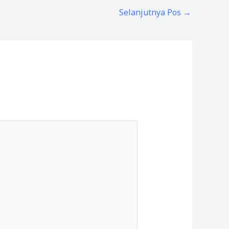
Selanjutnya Pos
→