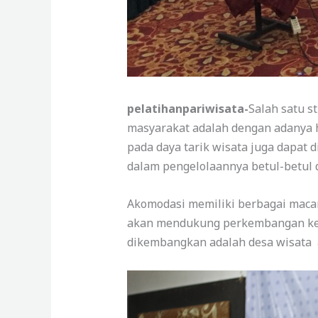
pelatihanpariwisata-
Salah satu s
masyarakat adalah dengan adanya h
pada daya tarik wisata juga dapat
dalam pengelolaannya betul-betul 
Akomodasi memiliki berbagai macam
akan mendukung perkembangan kegia
dikembangkan adalah desa wisata