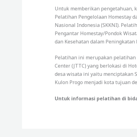
Untuk memberikan pengetahuan, ke
Pelatihan Pengelolaan Homestay da
Nasional Indonesia (SKKNI). Pelati
Pengantar Homestay/Pondok Wisat
dan Kesehatan dalam Peningkatan K
Pelatihan ini merupakan pelatihan 
Center (JTTC) yang berlokasi di Ho
desa wisata ini yaitu menciptakan
Kulon Progo menjadi kota tujuan de
Untuk informasi pelatihan di b