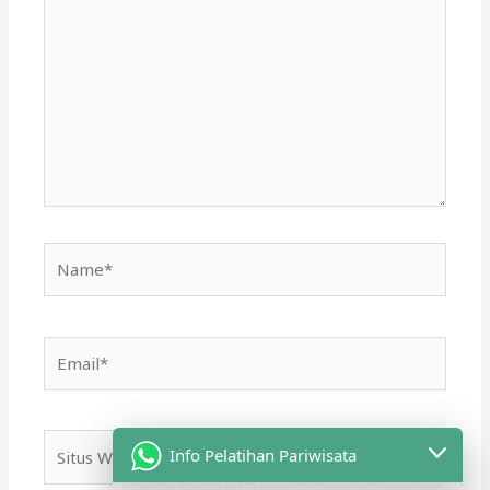
di
sini..
Name*
Email*
Situs
Info Pelatihan Pariwisata
Web