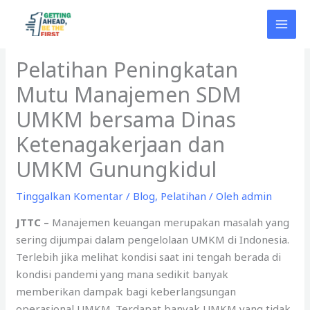
Lewati
ke
konten
Pelatihan Peningkatan
Mutu Manajemen SDM
UMKM bersama Dinas
Ketenagakerjaan dan
UMKM Gunungkidul
Tinggalkan Komentar
/
Blog
,
Pelatihan
/ Oleh
admin
JTTC –
Manajemen keuangan merupakan masalah yang
sering dijumpai dalam pengelolaan UMKM di Indonesia.
Terlebih jika melihat kondisi saat ini tengah berada di
kondisi pandemi yang mana sedikit banyak
memberikan dampak bagi keberlangsungan
operasional UMKM. Terdapat banyak UMKM yang tidak