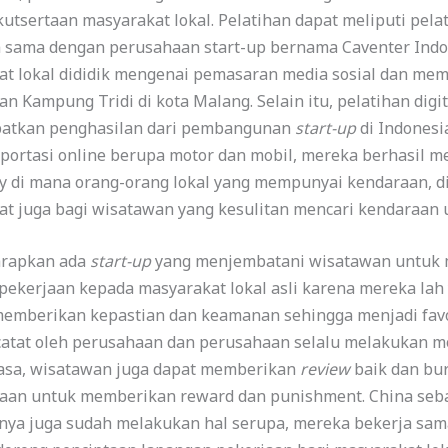
utsertaan masyarakat lokal. Pelatihan dapat meliputi pelat
a sama dengan perusahaan start-up bernama Caventer Ind
 lokal dididik mengenai pemasaran media sosial dan memb
an Kampung Tridi di kota Malang. Selain itu, pelatihan digi
atkan penghasilan dari pembangunan
start-up
di Indonesi
ortasi online berupa motor dan mobil, mereka berhasil m
my di mana orang-orang lokal yang mempunyai kendaraan, 
t juga bagi wisatawan yang kesulitan mencari kendaraan
arapkan ada
start-up
yang menjembatani wisatawan untuk
 pekerjaan kepada masyarakat lokal asli karena mereka la
 memberikan kepastian dan keamanan sehingga menjadi fav
catat oleh perusahaan dan perusahaan selalu melakukan m
jasa, wisatawan juga dapat memberikan
review
baik dan bu
aan untuk memberikan reward dan punishment. China sebag
anya juga sudah melakukan hal serupa, mereka bekerja sa