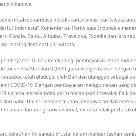
mendirikannya.
 pemerintah senantiasa melakukan promosi pariwisata unt
derful Indonesia”. Kementerian Pariwisata Indonesia mem
erti Google, Baidu, Alibaba, Traveloka, Expedia dan lain 
sing-masing destinasi pariwisata.
i pembayaran. Di dalam teknologi pembayaran, Bank Indones
de Indonesia Standard (QRIS) guna menyesuaikan dengan tre
 tersebut telah diadopsi oleh Bali dan dianggap sebagai st
demi COVID-19. Dengan pembayaran menggunakan uang digit
-19 karena mereka tidak perlu melakukan interaksi fisik d
sik dan uang. Hal ini mempermudah pembayaran dan memb
ebih aman dari uang konvensional, mereka tidak perlu taku
an, pelatihan ini sangat krusial dalam mengentaskan kemis