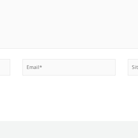
Email*
Situ
We