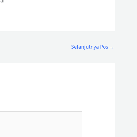
al.
Selanjutnya Pos
→