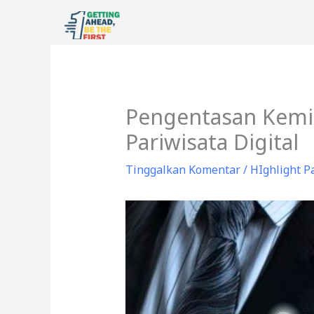
Lewati
ke
konten
Pengentasan Kemi
Pariwisata Digital
Tinggalkan Komentar
/
HIghlight P