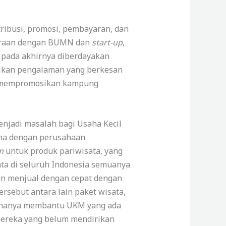
stribusi, promosi, pembayaran, dan
mitraan dengan BUMN dan
start-up
,
l pada akhirnya diberdayakan
ikan pengalaman yang berkesan
am mempromosikan kampung
njadi masalah bagi Usaha Kecil
ama dengan perusahaan
rm
untuk produk pariwisata, yang
ata di seluruh Indonesia semuanya
an menjual dengan cepat dengan
rsebut antara lain paket wisata,
dak hanya membantu UKM yang ada
mereka yang belum mendirikan