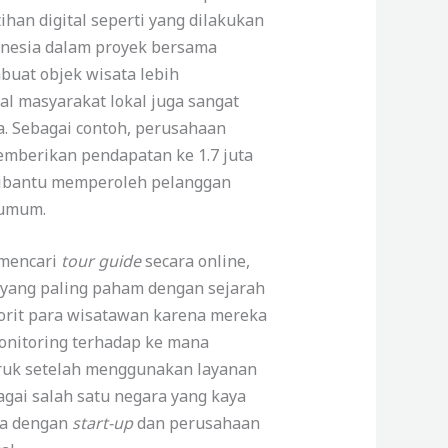
ihan digital seperti yang dilakukan
onesia dalam proyek bersama
uat objek wisata lebih
tal masyarakat lokal juga sangat
a. Sebagai contoh, perusahaan
emberikan pendapatan ke 1.7 juta
dibantu memperoleh pelanggan
 umum.
 mencari
tour guide
secara online,
h yang paling paham dengan sejarah
orit para wisatawan karena mereka
onitoring terhadap ke mana
ruk setelah menggunakan layanan
ai salah satu negara yang kaya
ma dengan
start-up
dan perusahaan