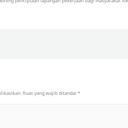
orong penciptaan lapangan pekerjaan bagi masyarakat lok
likasikan.
Ruas yang wajib ditandai
*