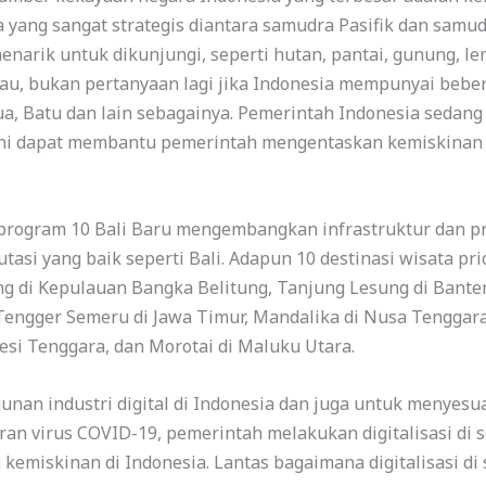
a yang sangat strategis diantara samudra Pasifik dan sam
narik untuk dikunjungi, seperti hutan, pantai, gunung, lem
au, bukan pertanyaan lagi jika Indonesia mempunyai beber
apua, Batu dan lain sebagainya. Pemerintah Indonesia seda
ini dapat membantu pemerintah mengentaskan kemiskinan m
 program 10 Bali Baru mengembangkan infrastruktur dan p
utasi yang baik seperti Bali. Adapun 10 destinasi wisata p
g di Kepulauan Bangka Belitung, Tanjung Lesung di Banten
engger Semeru di Jawa Timur, Mandalika di Nusa Tenggara
esi Tenggara, dan Morotai di Maluku Utara.
unan industri digital di Indonesia dan juga untuk menyes
n virus COVID-19, pemerintah melakukan digitalisasi di se
kemiskinan di Indonesia. Lantas bagaimana digitalisasi d