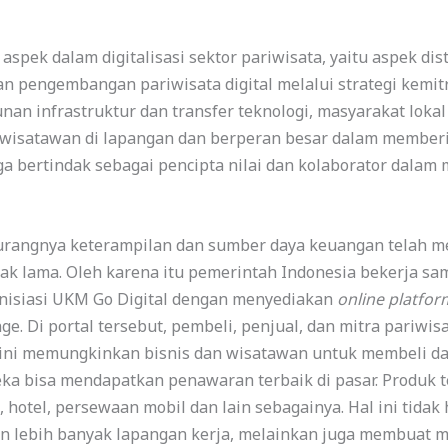
aspek dalam digitalisasi sektor pariwisata, yaitu aspek di
an pengembangan pariwisata digital melalui strategi ke
an infrastruktur dan transfer teknologi, masyarakat loka
 wisatawan di lapangan dan berperan besar dalam member
ga bertindak sebagai pencipta nilai dan kolaborator dal
kurangnya keterampilan dan sumber daya keuangan telah me
ak lama. Oleh karena itu pemerintah Indonesia bekerja s
inisiasi UKM Go Digital dengan menyediakan
online platfo
. Di portal tersebut, pembeli, penjual, dan mitra pariwis
 ini memungkinkan bisnis dan wisatawan untuk membeli d
a bisa mendapatkan penawaran terbaik di pasar. Produk te
t, hotel, persewaan mobil dan lain sebagainya. Hal ini ti
 lebih banyak lapangan kerja, melainkan juga membuat 