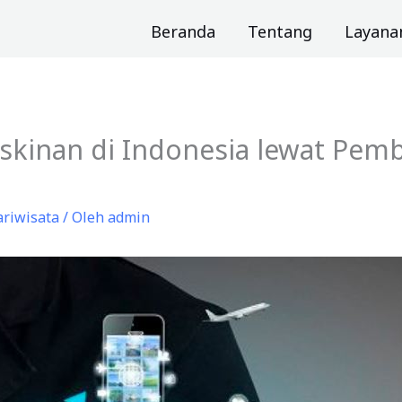
Beranda
Tentang
Layana
skinan di Indonesia lewat Pe
ariwisata
/ Oleh
admin