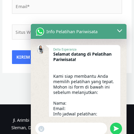
Email*
Situs
Info Pelatihan Pariwisata
Web
Della Esperanza
Selamat datang di Pelatihan
Pariwisata!
Kami siap membantu Anda
memilih pelatihan yang tepat.
Mohon isi form di bawah ini
sebelum melanjutkan:
Nama:
Email:
Info jadwal pelatihan:
20:14
Jl. Arimbi No.1, Kragilan, Sinduadi, Kec. Mlati, Kabupaten
"+CHATY_SETTINGS.LANG.EMOJI_PICKER+"
UNDEFIN
Sleman, Daerah Istimewa Yogyakarta | WhatsApp: 0812-
WhatsApp Message