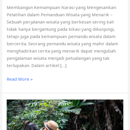
Membangun Kemampuan Narasi yang Mengesankan:
Pelatihan dalam Pemanduan Wisata yang Menarik –
Sebuah perjalanan wisata yang berkesan sering kali
tidak hanya bergantung pada lokasi yang dikunjungi,
tetapi juga pada kemampuan pemandu wisata dalam
bercerita. Seorang pemandu wisata yang mahir dalam
menghadirkan cerita yang menarik dapat mengubah
pengalaman wisata menjadi petualangan yang tak
terlupakan. Dalam artikel […]
Read More »
Mengukir
Jalur
Berkelanjutan:
Peran