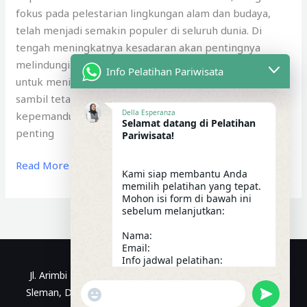
fokus pada pelestarian lingkungan alam dan budaya,
telah menjadi semakin populer di seluruh dunia. Di
tengah meningkatnya kesadaran akan pentingnya
melindungi planet ini, ekowisata menawarkan cara
Info Pelatihan Pariwisata
untuk menikmati keindahan alam dan warisan budaya
sambil tetap mempertahankan keberlanjutan. Pelatihan
Della Esperanza
kepemanduan dalam ekowisata memainkan peran
Selamat datang di Pelatihan
penting
Pariwisata!
Read More »
Kami siap membantu Anda
memilih pelatihan yang tepat.
Mohon isi form di bawah ini
sebelum melanjutkan:
Nama:
Email:
Info jadwal pelatihan:
13:04
Jl. Arimbi No.1, Kragilan, Sinduadi, Kec. Mlati, Kabupaten
"+CHATY_SETTINGS.LANG.EMOJI_PICKER+"
UNDEFIN
Sleman, Daerah Istimewa Yogyakarta | WhatsApp: 0812-
WhatsApp Message