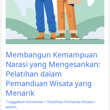
yang
Menarik
Membangun Kemampuan
Narasi yang Mengesankan:
Pelatihan dalam
Pemanduan Wisata yang
Menarik
Tinggalkan Komentar
/
Pelatihan Pemandu Wisata
/
admin