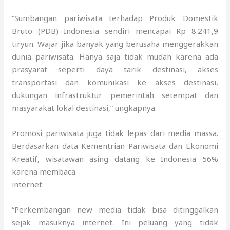
“Sumbangan pariwisata terhadap Produk Domestik
Bruto (PDB) Indonesia sendiri mencapai Rp 8.241,9
tiryun. Wajar jika banyak yang berusaha menggerakkan
dunia pariwisata. Hanya saja tidak mudah karena ada
prasyarat seperti daya tarik destinasi, akses
transportasi dan komunikasi ke akses destinasi,
dukungan infrastruktur pemerintah setempat dan
masyarakat lokal destinasi,” ungkapnya.
Promosi pariwisata juga tidak lepas dari media massa.
Berdasarkan data Kementrian Pariwisata dan Ekonomi
Kreatif, wisatawan asing datang ke Indonesia 56%
karena membaca
internet.
“Perkembangan new media tidak bisa ditinggalkan
sejak masuknya internet. Ini peluang yang tidak