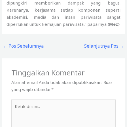
dipungkiri memberikan dampak yang bagus.
Karenanya, kerjasama setiap komponen seperti
akademisi, media dan insan pariwisata sangat
diperlukan untuk kemajuan pariwisata,” paparnya.
(Mez)
←
Pos Sebelumnya
Selanjutnya Pos
→
Tinggalkan Komentar
Alamat email Anda tidak akan dipublikasikan.
Ruas
yang wajib ditandai
*
Ketik
di
sini..