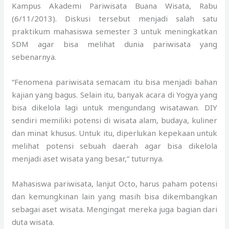
Kampus Akademi Pariwisata Buana Wisata, Rabu
(6/11/2013). Diskusi tersebut menjadi salah satu
praktikum mahasiswa semester 3 untuk meningkatkan
SDM agar bisa melihat dunia pariwisata yang
sebenarnya.
“Fenomena pariwisata semacam itu bisa menjadi bahan
kajian yang bagus. Selain itu, banyak acara di Yogya yang
bisa dikelola lagi untuk mengundang wisatawan. DIY
sendiri memiliki potensi di wisata alam, budaya, kuliner
dan minat khusus. Untuk itu, diperlukan kepekaan untuk
melihat potensi sebuah daerah agar bisa dikelola
menjadi aset wisata yang besar,” tuturnya.
Mahasiswa pariwisata, lanjut Octo, harus paham potensi
dan kemungkinan lain yang masih bisa dikembangkan
sebagai aset wisata. Mengingat mereka juga bagian dari
duta wisata.