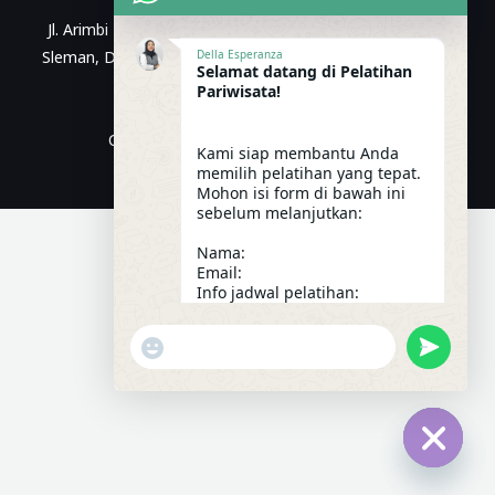
Jl. Arimbi No.1, Kragilan, Sinduadi, Kec. Mlati, Kabupaten
Sleman, Daerah Istimewa Yogyakarta | WhatsApp: 0812-
Della Esperanza
Selamat datang di Pelatihan
3299-9470
Pariwisata!
Copyright © 2026 Pelatihan Pariwisata
Kami siap membantu Anda
memilih pelatihan yang tepat.
Mohon isi form di bawah ini
sebelum melanjutkan:
Nama:
Email:
Info jadwal pelatihan:
21:59
"+CHATY_SETTINGS.LANG.EMOJI_PICKER+"
UNDEFIN
WhatsApp Message
HIDE C