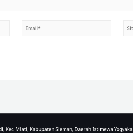
Email*
Situ
We
uadi, Kec. Mlati, Kabupaten Sleman, Daerah Istimewa Yogya