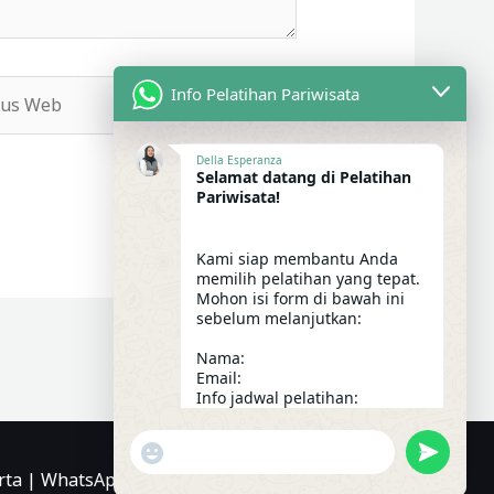
s
Info Pelatihan Pariwisata
b
Della Esperanza
Selamat datang di Pelatihan
Pariwisata!
Kami siap membantu Anda
memilih pelatihan yang tepat.
Mohon isi form di bawah ini
sebelum melanjutkan:
Nama:
Email:
Info jadwal pelatihan:
23:25
"+CHATY_SETTINGS.LANG.EMOJI_PICKER+"
UNDEFIN
WhatsApp Message
karta | WhatsApp: 0812-3299-9470