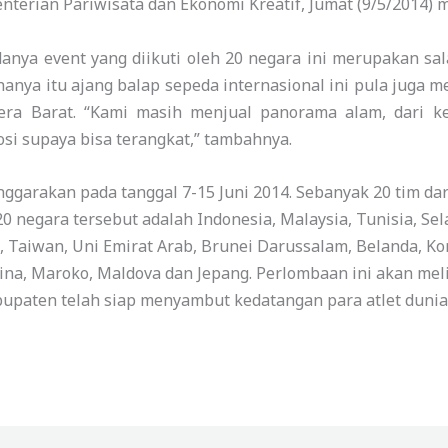
terian Pariwisata dan Ekonomi Kreatif, Jumat (9/5/2014) 
nya event yang diikuti oleh 20 negara ini merupakan sal
hanya itu ajang balap sepeda internasional ini pula juga m
atera Barat. “Kami masih menjual panorama alam, dari
si supaya bisa terangkat,” tambahnya.
nggarakan pada tanggal 7-15 Juni 2014. Sebanyak 20 tim da
20 negara tersebut adalah Indonesia, Malaysia, Tunisia, Sel
l, Taiwan, Uni Emirat Arab, Brunei Darussalam, Belanda, Kor
ipina, Maroko, Maldova dan Jepang. Perlombaan ini akan me
bupaten telah siap menyambut kedatangan para atlet dunia