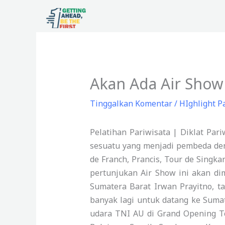
Lewati
ke
konten
Akan Ada Air Show 
Tinggalkan Komentar
/
HIghlight P
Pelatihan Pariwisata | Diklat Par
sesuatu yang menjadi pembeda den
de Franch, Prancis, Tour de Singk
pertunjukan Air Show ini akan di
Sumatera Barat Irwan Prayitno, t
banyak lagi untuk datang ke Sumat
udara TNI AU di Grand Opening To