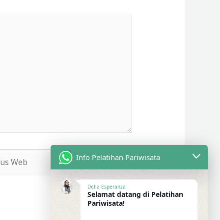
s
Info Pelatihan Pariwisata
b
Della Esperanza
Selamat datang di Pelatihan
Pariwisata!