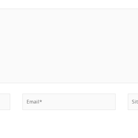
Email*
Situ
We