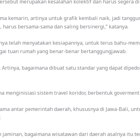
ersebut merupakan kesalahan kolektif dan harus segera di
ma kemarin, artinya untuk grafik kembali naik, jadi tangg
, harus bersama-sama dan saling bersinergi,” katanya.
nya telah menyatakan kesiapannya, untuk terus bahu-mem
gai tuan rumah yang benar-benar bertanggungjawab.
 Artinya, bagaimana dibuat satu standar yang dapat diped
ha menginisiasi sistem travel koridor, berbentuk goverment
asama antar pemerintah daerah, khususnya di Jawa-Bali, un
.
an jaminan, bagaimana wisatawan dari daerah asalnya itu te