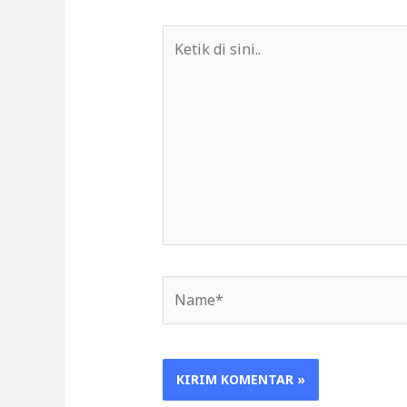
Ketik
di
sini..
Name*