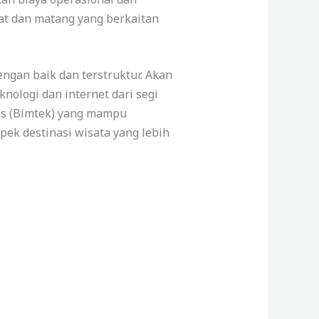
at dan matang yang berkaitan
engan baik dan terstruktur. Akan
nologi dan internet dari segi
nis (Bimtek) yang mampu
ek destinasi wisata yang lebih