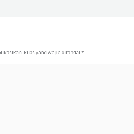
likasikan.
Ruas yang wajib ditandai
*