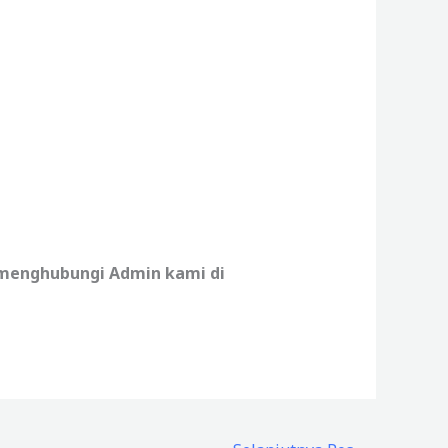
t menghubungi Admin kami di