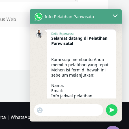
s
Info Pelatihan Pariwisata
b
Della Esperanza
Selamat datang di Pelatihan
Pariwisata!
Kami siap membantu Anda
memilih pelatihan yang tepat.
Mohon isi form di bawah ini
sebelum melanjutkan:
Nama:
Email:
Info jadwal pelatihan:
22:49
"+CHATY_SETTINGS.LANG.EMOJI_PICKER+"
UNDEFIN
WhatsApp Message
karta | WhatsApp: 0812-3299-9470