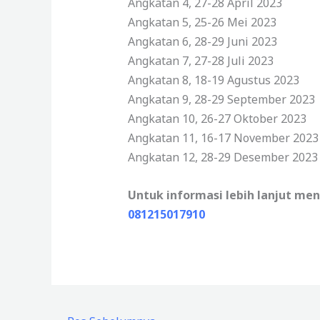
Angkatan 4, 27-28 April 2023
Angkatan 5, 25-26 Mei 2023
Angkatan 6, 28-29 Juni 2023
Angkatan 7, 27-28 Juli 2023
Angkatan 8, 18-19 Agustus 2023
Angkatan 9, 28-29 September 2023
Angkatan 10, 26-27 Oktober 2023
Angkatan 11, 16-17 November 2023
Angkatan 12, 28-29 Desember 2023
Untuk informasi lebih lanjut men
081215017910