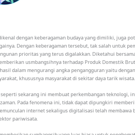
dikenal dengan keberagaman budaya yang dimiliki, juga pote
bagainya. Dengan keberagaman tersebut, tak salah untuk p
gunan prioritas yang terus digalakkan. Diketahui bersam
mberikan usmbangsihnya terhadap Produk Domestik Bruto (
erhasil dalam mengurangi angka pengangguran yaitu deng
arakat, khususnya masyarakat di sekitar daya tarik wisata.
si seperti sekarang ini membuat perkembangan teknologi, 
zaman. Pada fenomena ini, tidak dapat dipungkiri member
kemunculan internet sekaligus digitalisasi telah membawa 
ektor pariwisata.
si memberikan sumbangsih yang luar biasa untuk penghemat