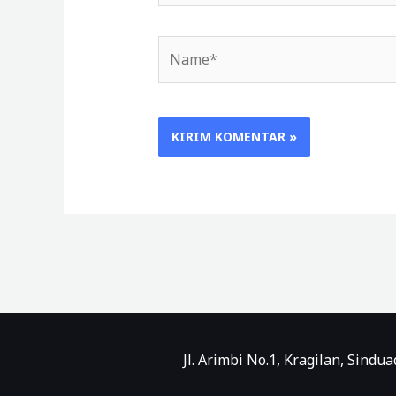
Name*
Jl. Arimbi No.1, Kragilan, Sind