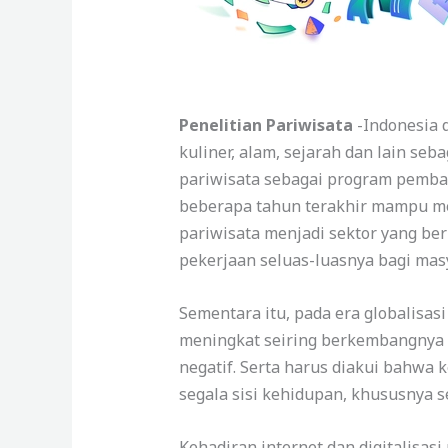
Penelitian Pariwisata
-Indonesia 
kuliner, alam, sejarah dan lain se
pariwisata sebagai program pemban
beberapa tahun terakhir mampu me
pariwisata menjadi sektor yang b
pekerjaan seluas-luasnya bagi masy
Sementara itu, pada era globalisa
meningkat seiring berkembangnya 
negatif. Serta harus diakui bahwa 
segala sisi kehidupan, khususnya s
Kehadiran internet dan digitalisa