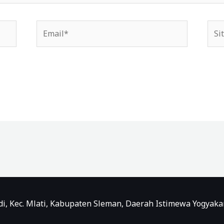
Email*
Situ
We
uadi, Kec. Mlati, Kabupaten Sleman, Daerah Istimewa Yogya