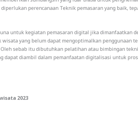
 diperlukan perencanaan Teknik pemasaran yang baik, tep
guna untuk kegiatan pemasaran digital jika dimanfaatkan d
ik wisata yang belum dapat mengoptimalkan penggunaan tek
a. Oleh sebab itu dibutuhkan pelatihan atau bimbingan tek
 dapat diambil dalam pemanfaatan digitalisasi untuk prosp
iwisata 2023