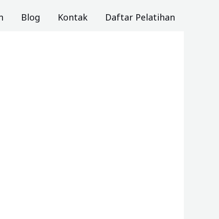
n
Blog
Kontak
Daftar Pelatihan