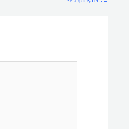
Selanjutnya Pos
→