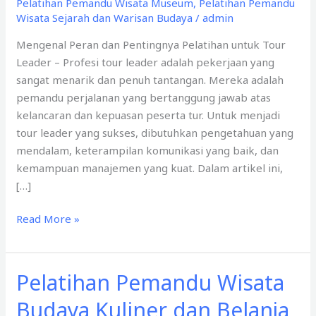
Pelatihan Pemandu Wisata Museum
,
Pelatihan Pemandu
Leader
Wisata Sejarah dan Warisan Budaya
/
admin
Mengenal Peran dan Pentingnya Pelatihan untuk Tour
Leader – Profesi tour leader adalah pekerjaan yang
sangat menarik dan penuh tantangan. Mereka adalah
pemandu perjalanan yang bertanggung jawab atas
kelancaran dan kepuasan peserta tur. Untuk menjadi
tour leader yang sukses, dibutuhkan pengetahuan yang
mendalam, keterampilan komunikasi yang baik, dan
kemampuan manajemen yang kuat. Dalam artikel ini,
[…]
Read More »
Pelatihan Pemandu Wisata
Pelatihan
Pemandu
Budaya Kuliner dan Belanja
Wisata