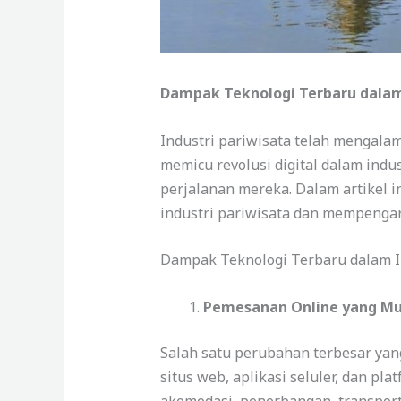
Dampak Teknologi Terbaru dalam 
Industri pariwisata telah mengala
memicu revolusi digital dalam ind
perjalanan mereka. Dalam artikel 
industri pariwisata dan mempenga
Dampak Teknologi Terbaru dalam In
Pemesanan Online yang M
Salah satu perubahan terbesar ya
situs web, aplikasi seluler, dan 
akomodasi, penerbangan, transporta