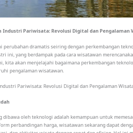
Industri Pariwisata: Revolusi Digital dan Pengalaman
mi perubahan dramatis seiring dengan perkembangan teknol
ustri ini, yang berdampak pada cara wisatawan merencanak
ini, kita akan menjelajahi bagaimana perkembangan teknol
ruhi pengalaman wisatawan.
dustri Pariwisata: Revolusi Digital dan Pengalaman Wisa
udah
ng dibawa oleh teknologi adalah kemampuan untuk memesan
platform perbandingan harga, wisatawan sekarang dapat d
si, dan aktivitas wisata dengan cepat dan efisien. Hal in