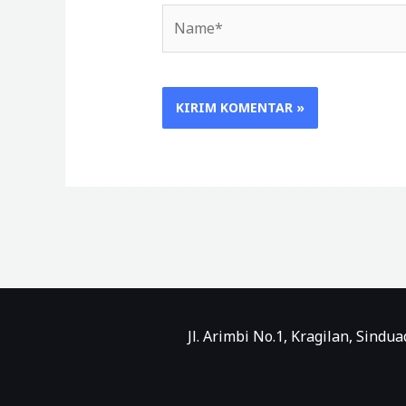
Name*
Jl. Arimbi No.1, Kragilan, Sind