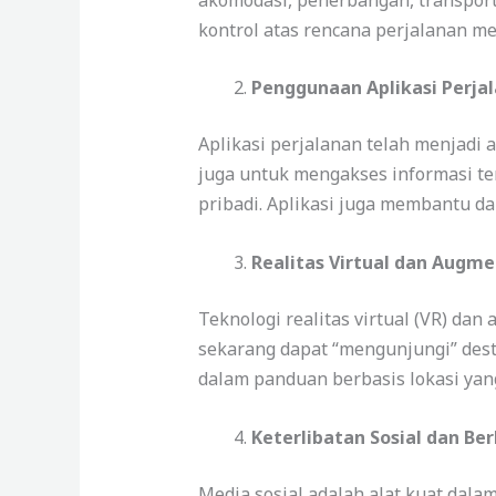
kontrol atas rencana perjalanan me
Penggunaan Aplikasi Perja
Aplikasi perjalanan telah menjadi 
juga untuk mengakses informasi te
pribadi. Aplikasi juga membantu d
Realitas Virtual dan Augm
Teknologi realitas virtual (VR) d
sekarang dapat “mengunjungi” dest
dalam panduan berbasis lokasi yan
Keterlibatan Sosial dan B
Media sosial adalah alat kuat da