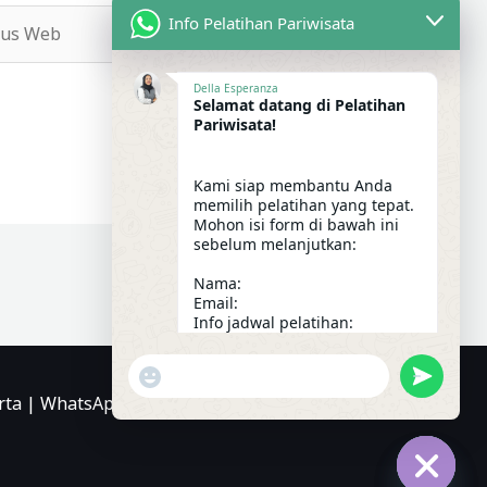
s
Info Pelatihan Pariwisata
b
Della Esperanza
Selamat datang di Pelatihan
Pariwisata!
Kami siap membantu Anda
memilih pelatihan yang tepat.
Mohon isi form di bawah ini
sebelum melanjutkan:
Nama:
Email:
Info jadwal pelatihan:
08:20
"+CHATY_SETTINGS.LANG.EMOJI_PICKER+"
UNDEFIN
WhatsApp Message
karta | WhatsApp: 0812-3299-9470