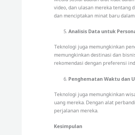
video, dan ulasan mereka tentang 
dan menciptakan minat baru dalam 
Analisis Data untuk Persona
Teknologi juga memungkinkan pengu
memungkinkan destinasi dan bisni
rekomendasi dengan preferensi ind
Penghematan Waktu dan 
Teknologi juga memungkinkan wis
uang mereka. Dengan alat perband
perjalanan mereka.
Kesimpulan