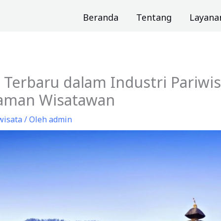
Beranda
Tentang
Layana
erbaru dalam Industri Pariwisa
laman Wisatawan
wisata
/ Oleh
admin