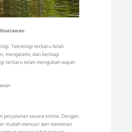
 Wisatawan
ogi. Teknologi terbaru telah
an, mengalami, dan berbagi
ogi terbaru telah mengubah wajah
tawan
 perjalanan secara online. Dengan
engan mudah mencari dan memesan
i memberi mereka lebih banyak