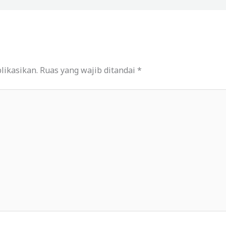
likasikan.
Ruas yang wajib ditandai
*