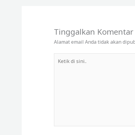
Tinggalkan Komentar
Alamat email Anda tidak akan dipub
Ketik
di
sini..