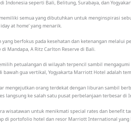
di Indonesia seperti Bali, Belitung, Surabaya, dan Yogyakar
tt memiliki semua yang dibutuhkan untuk menginspirasi se
iday at home’ yang menarik.
 yang berfokus pada kesehatan dan ketenangan melalui pe
i Mandapa, A Ritz Carlton Reserve di Bali.
memilih petualangan di wilayah terpencil sambil mengagum
 bawah gua vertikal, Yogyakarta Marriott Hotel adalah temp
ar mengejutkan orang terdekat dengan liburan sambil berbe
s langsung ke salah satu pusat perbelanjaan terbesar di I
ra wisatawan untuk menikmati special rates dan benefit
di portofolio hotel dan resor Marriott International yang 