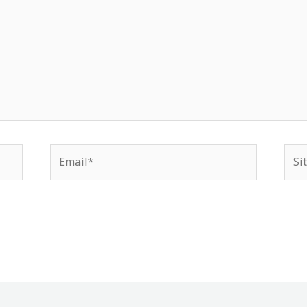
Email*
Situ
We