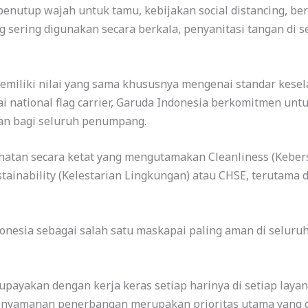
 penutup wajah untuk tamu, kebijakan social distancing, b
 sering digunakan secara berkala, penyanitasi tangan di se
 memiliki nilai yang sama khususnya mengenai standar kese
i national flag carrier, Garuda Indonesia berkomitmen un
n bagi seluruh penumpang.
tan secara ketat yang mengutamakan Cleanliness (Kebersi
ainability (Kelestarian Lingkungan) atau CHSE, terutama 
onesia sebagai salah satu maskapai paling aman di selur
upayakan dengan kerja keras setiap harinya di setiap lay
yamanan penerbangan merupakan prioritas utama yang d