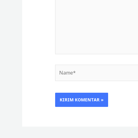
sini..
Name*