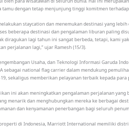
 oleh para wisatawan di seluruh dunia. Hal ini merupakan
 tamu dengan tetap menjunjung tinggi komitmen terhadap
elakukan staycation dan menemukan destinasi yang lebih 
 beberapa destinasi dan pengalaman liburan paling disuk
ak diragukan lagi tahun ini sangat berbeda, tetapi, kami y
 perjalanan lagi,” ujar Ramesh (15/3).
 Pengembangan Usaha, dan Teknologi Informasi Garuda Ind
A sebagai national flag carrier dalam mendukung pemuliha
d-19, sekaligus memberikan pelayanan terbaik kepada para 
jikan ini akan meningkatkan pengalaman perjalanan yang 
ang menarik dan menghubungkan mereka ke berbagai destin
amanan dan kenyamanan penerbangan bagi seluruh penum
roperti di Indonesia, Marriott International memiliki distri