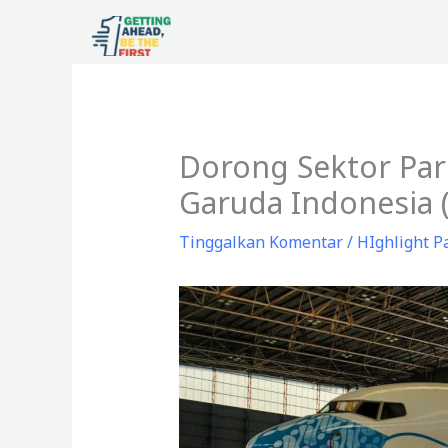
Lewati
ke
konten
Dorong Sektor Pari
Garuda Indonesia 
Tinggalkan Komentar
/
HIghlight P