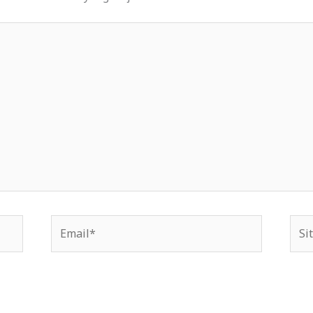
Email*
Situ
We