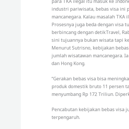
para TKA ilegal itu masuk ke Indon
industri pariwisata, bebas visa i
mancanegara. Kalau masalah TKA ile
Prosesnya juga beda dengan visa tur
berbincang dengan detikTravel, Rabu
sini tujuannya bukan wisata tapi ker
Menurut Sutrisno, kebijakan bebas 
jumlah wisatawan mancanegara. Ia
dan Hong Kong.
“Gerakan bebas visa bisa meningk
produk domestik bruto 11 persen ta
menyumbang Rp 172 Triliun. Diperki
Pencabutan kebijakan bebas visa j
terpengaruh.