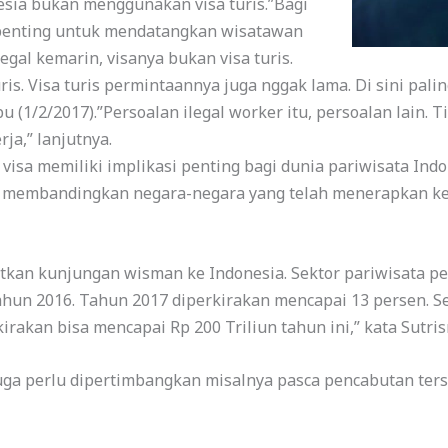
esia bukan menggunakan visa turis.”Bagi
ni penting untuk mendatangkan wisatawan
gal kemarin, visanya bukan visa turis.
is. Visa turis permintaannya juga nggak lama. Di sini palin
 (1/2/2017).”Persoalan ilegal worker itu, persoalan lain. Ti
ja,” lanjutnya.
visa memiliki implikasi penting bagi dunia pariwisata Indo
 membandingkan negara-negara yang telah menerapkan keb
atkan kunjungan wisman ke Indonesia. Sektor pariwisata 
hun 2016. Tahun 2017 diperkirakan mencapai 13 persen. Sel
rakan bisa mencapai Rp 200 Triliun tahun ini,” kata Sutris
uga perlu dipertimbangkan misalnya pasca pencabutan terse