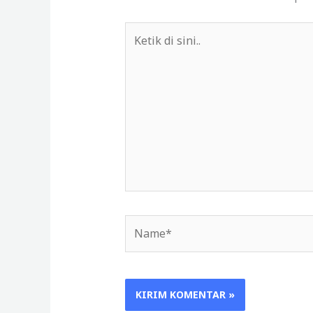
Ketik
di
sini..
Name*