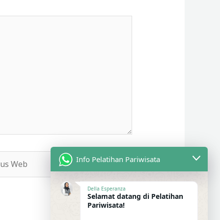
s
Info Pelatihan Pariwisata
b
Della Esperanza
Selamat datang di Pelatihan
Pariwisata!