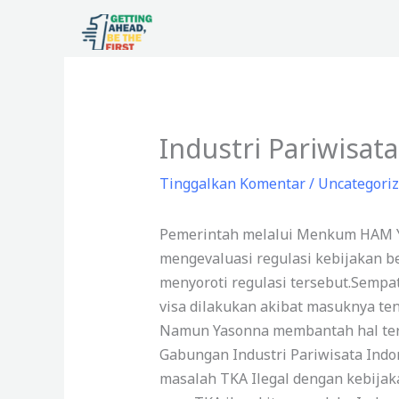
Lewati
ke
konten
Industri Pariwisat
Tinggalkan Komentar
/
Uncategori
Pemerintah melalui Menkum HAM Y
mengevaluasi regulasi kebijakan beb
menyoroti regulasi tersebut.Sempat
visa dilakukan akibat masuknya tena
Namun Yasonna membantah hal ter
Gabungan Industri Pariwisata Indo
masalah TKA Ilegal dengan kebijak