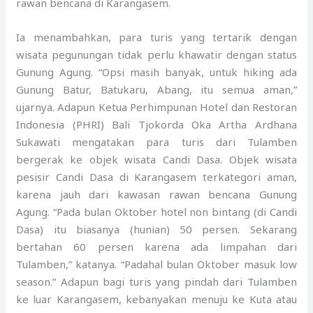
rawan bencana di Karangasem.
Ia menambahkan, para turis yang tertarik dengan
wisata pegunungan tidak perlu khawatir dengan status
Gunung Agung. “Opsi masih banyak, untuk hiking ada
Gunung Batur, Batukaru, Abang, itu semua aman,”
ujarnya. Adapun Ketua Perhimpunan Hotel dan Restoran
Indonesia (PHRI) Bali Tjokorda Oka Artha Ardhana
Sukawati mengatakan para turis dari Tulamben
bergerak ke objek wisata Candi Dasa. Objek wisata
pesisir Candi Dasa di Karangasem terkategori aman,
karena jauh dari kawasan rawan bencana Gunung
Agung. “Pada bulan Oktober hotel non bintang (di Candi
Dasa) itu biasanya (hunian) 50 persen. Sekarang
bertahan 60 persen karena ada limpahan dari
Tulamben,” katanya. “Padahal bulan Oktober masuk low
season.” Adapun bagi turis yang pindah dari Tulamben
ke luar Karangasem, kebanyakan menuju ke Kuta atau