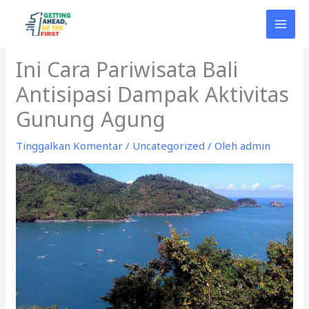
Lewati
ke
konten
Ini Cara Pariwisata Bali
Antisipasi Dampak Aktivitas
Gunung Agung
Tinggalkan Komentar
/
Uncategorized
/ Oleh
admin