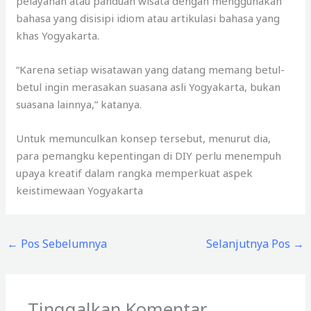
pelayanan atau panduan wisata dengan menggunakan
bahasa yang disisipi idiom atau artikulasi bahasa yang
khas Yogyakarta.
“Karena setiap wisatawan yang datang memang betul-
betul ingin merasakan suasana asli Yogyakarta, bukan
suasana lainnya,” katanya.
Untuk memunculkan konsep tersebut, menurut dia,
para pemangku kepentingan di DIY perlu menempuh
upaya kreatif dalam rangka memperkuat aspek
keistimewaan Yogyakarta
←
Pos Sebelumnya
Selanjutnya Pos
→
Tinggalkan Komentar