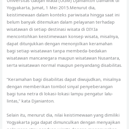
Universitas Gadjah Mada (UGM) Djanianton Damanik di
Yogyakarta, Jumat, 1 Mei 2015.Menurut dia,
keistimewaan dalam konteks pariwisata hingga saat ini
belum banyak ditemukan dalam pelayanan terhadap
wisatawan di setiap destinasi wisata di DIY.Ia
mencontohkan keistimewaan konsep wisata, misalnya,
dapat ditunjukkan dengan menonjolkan keramahan
bagi setiap wisatawan tanpa membeda-bedakan
wisatawan mancanegara maupun wisatawan Nusantara,
serta wisatawan normal maupun penyandang disabilitas.
“Keramahan bagi disabilitas dapat diwujudkan, misalnya
dengan memberikan tombol sinyal penyeberangan
bagi tuna netra di lokasi-lokasi lampu pengatur lalu-
lintas,” kata Djanianton.
Selain itu, menurut dia, nilai keistimewaan yang dimiliki
Yogyakarta juga dapat dimunculkan dengan menyajikan