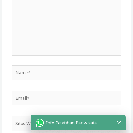
sini..
Name*
Email*
Situs
Info Pelatihan Pariwisata
Web