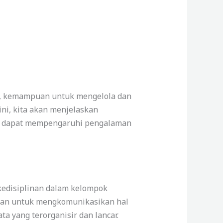
e, kemampuan untuk mengelola dan
ni, kita akan menjelaskan
ni dapat mempengaruhi pengalaman
edisiplinan dalam kelompok
puan untuk mengkomunikasikan hal
 yang terorganisir dan lancar.