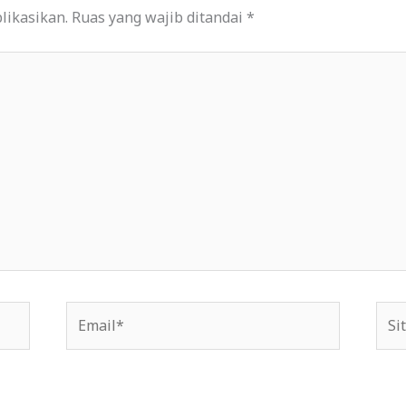
likasikan.
Ruas yang wajib ditandai
*
Email*
Situ
We