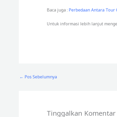
Baca juga :
Perbedaan Antara Tour 
Untuk informasi lebih lanjut meng
←
Pos Sebelumnya
Tinggalkan Komentar