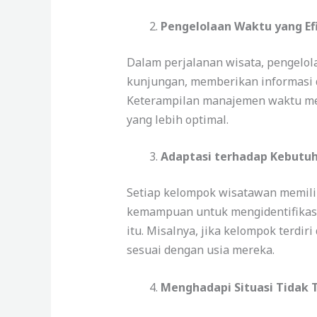
Pengelolaan Waktu yang Ef
Dalam perjalanan wisata, pengelola
kunjungan, memberikan informasi d
Keterampilan manajemen waktu m
yang lebih optimal.
Adaptasi terhadap Kebutu
Setiap kelompok wisatawan memili
kemampuan untuk mengidentifikasi
itu. Misalnya, jika kelompok terdir
sesuai dengan usia mereka.
Menghadapi Situasi Tidak 