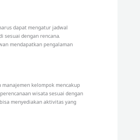
 harus dapat mengatur jadwal
i sesuai dengan rencana.
awan mendapatkan pengalaman
lan manajemen kelompok mencakup
 perencanaan wisata sesuai dengan
 bisa menyediakan aktivitas yang