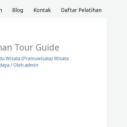
n
Blog
Kontak
Daftar Pelatihan
han Tour Guide
du Wisata (Pramuwisata) Wisata
daya
/ Oleh
admin