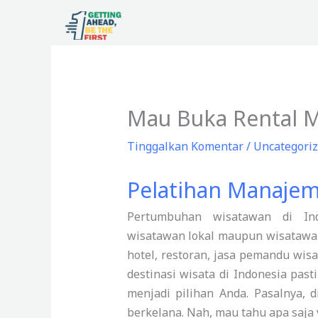
Lewati
ke
konten
Mau Buka Rental Mo
Tinggalkan Komentar
/
Uncategori
Pelatihan Manajem
Pertumbuhan wisatawan di Ind
wisatawan lokal maupun wisatawan 
hotel, restoran, jasa pemandu wis
destinasi wisata di Indonesia past
menjadi pilihan Anda. Pasalnya, d
berkelana. Nah, mau tahu apa saja 