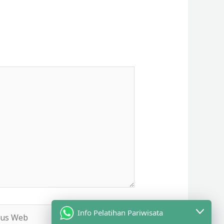
s
Info Pelatihan Pariwisata
b