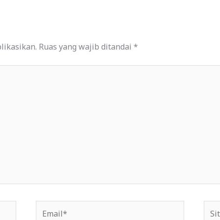
likasikan.
Ruas yang wajib ditandai
*
Email*
Situ
We