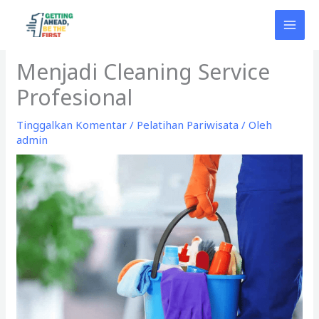
Lewati
ke
konten
Menjadi Cleaning Service
Profesional
Tinggalkan Komentar
/
Pelatihan Pariwisata
/ Oleh
admin