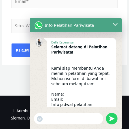
Situs
Info Pelatihan Pariwisata
Web
Della Esperanza
Selamat datang di Pelatihan
Pariwisata!
Kami siap membantu Anda
memilih pelatihan yang tepat.
Mohon isi form di bawah ini
sebelum melanjutkan:
Nama:
Email:
Info jadwal pelatihan:
09:28
Jl. Arimbi No.1, Kragilan, Sinduadi, Kec. Mlati, Kabupaten
"+CHATY_SETTINGS.LANG.EMOJI_PICKER+"
UNDEFIN
Sleman, Daerah Istimewa Yogyakarta | WhatsApp: 0812-
WhatsApp Message
3299-9470