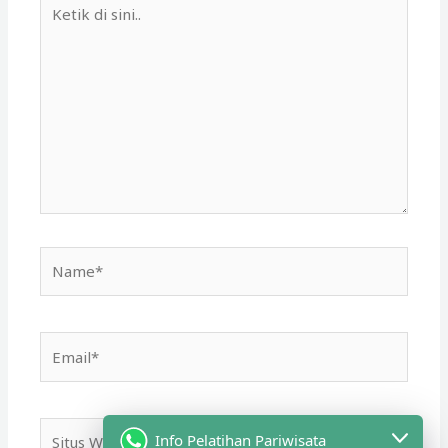
Ketik
di
sini..
Name*
Email*
Situs
Info Pelatihan Pariwisata