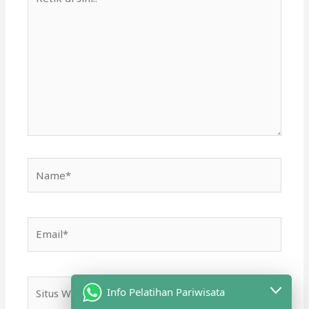
di
sini..
Name*
Email*
Situs
Info Pelatihan Pariwisata
Web