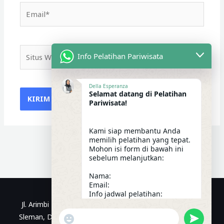
Email*
Situs
Info Pelatihan Pariwisata
Web
Della Esperanza
Selamat datang di Pelatihan
Pariwisata!
Kami siap membantu Anda
memilih pelatihan yang tepat.
Mohon isi form di bawah ini
sebelum melanjutkan:
Nama:
Email:
Info jadwal pelatihan:
09:59
Jl. Arimbi No.1, Kragilan, Sinduadi, Kec. Mlati, Kabupaten
"+CHATY_SETTINGS.LANG.EMOJI_PICKER+"
UNDEFIN
Sleman, Daerah Istimewa Yogyakarta | WhatsApp: 0812-
WhatsApp Message