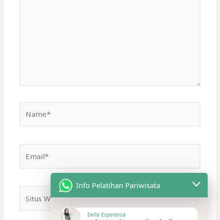
sini..
Name*
Email*
Info Pelatihan Pariwisata
Situs
Web
Della Esperanza