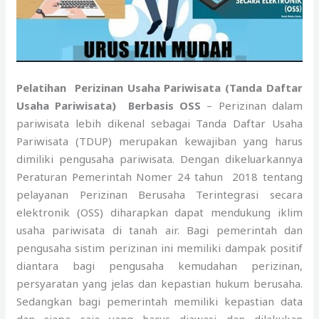
Pelatihan Perizinan Usaha Pariwisata (Tanda Daftar
Usaha Pariwisata) Berbasis OSS
– Perizinan dalam
pariwisata lebih dikenal sebagai Tanda Daftar Usaha
Pariwisata (TDUP) merupakan kewajiban yang harus
dimiliki pengusaha pariwisata. Dengan dikeluarkannya
Peraturan Pemerintah Nomer 24 tahun 2018 tentang
pelayanan Perizinan Berusaha Terintegrasi secara
elektronik (OSS) diharapkan dapat mendukung iklim
usaha pariwisata di tanah air. Bagi pemerintah dan
pengusaha sistim perizinan ini memiliki dampak positif
diantara bagi pengusaha kemudahan perizinan,
persyaratan yang jelas dan kepastian hukum berusaha.
Sedangkan bagi pemerintah memiliki kepastian data