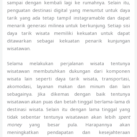
sampai dengan kembali lagi ke rumahnya. Selain itu,
penguatan destinasi digital yang menuntut untuk daya
tarik yang ada tetap tampil instagramable dan dapat
menarik generasi milinea untuk berkunjung. Setiap sisi
daya tarik wisata memiliki kekuatan untuk dapat
ditawarkan sebagai kekuatan penarik kunjungan
wisatawan.
Selama melakukan perjalanan wisata tentunya
wisatawan membutuhkan dukungan dari komponen
wisata lain seperti daya tarik wisata, transportasi,
akomodasi, layanan makan dan minum dan lain
sebagainya. Jika dikemas dengan baik tentunya
wisatawan akan puas dan betah tinggal berlama-lama di
destinasi wisata. Selain itu dengan lama tinggal yang
tidak sebentar tentunya wisatawan akan lebih
spent
money
yang besar pula. Harapannya akan
meningkatkan pendapatan dan kesejahteraan