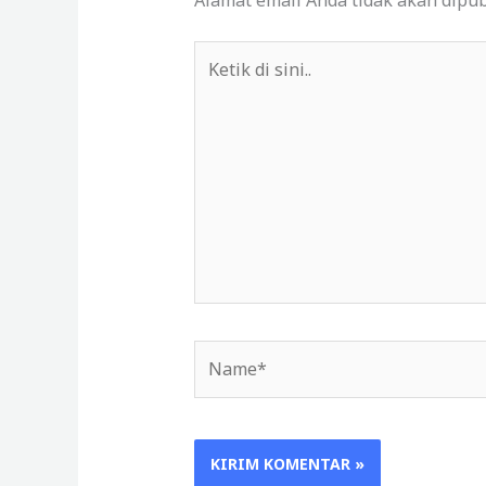
Ketik
di
sini..
Name*