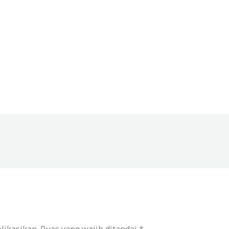
likasikan.
Ruas yang wajib ditandai
*