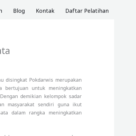
n
Blog
Kontak
Daftar Pelatihan
ata
au disingkat Pokdarwis merupakan
a bertujuan untuk meningkatkan
 Dengan demikian kelompok sadar
n masyarakat sendiri guna ikut
isata dalam rangka meningkatkan