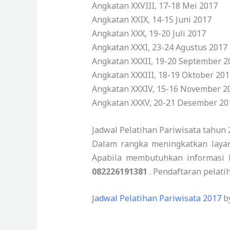
Angkatan XXVIII, 17-18 Mei 2017
Angkatan XXIX, 14-15 Juni 2017
Angkatan XXX, 19-20 Juli 2017
Angkatan XXXI, 23-24 Agustus 2017
Angkatan XXXII, 19-20 September 2
Angkatan XXXIII, 18-19 Oktober 201
Angkatan XXXIV, 15-16 November 2
Angkatan XXXV, 20-21 Desember 20
Jadwal Pelatihan Pariwisata tahun
Dalam rangka meningkatkan layana
Apabila membutuhkan informasi l
082226191381
. Pendaftaran pelati
Jadwal Pelatihan Pariwisata 2017
b