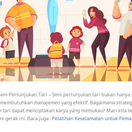
eni Pertunjukan Tari – Seni pertunjukan tari bukan hanya 
 membutuhkan manajemen yang efektif. Bagaimana strategi
tari dapat menciptakan karya yang memukau? Mari kita te
i gerak ini. Baca juga :
Pelatihan Keselamatan untuk Pema