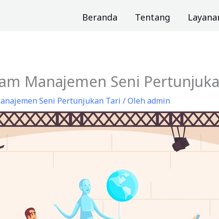
Beranda
Tentang
Layana
alam Manajemen Seni Pertunjuka
anajemen Seni Pertunjukan Tari
/ Oleh
admin