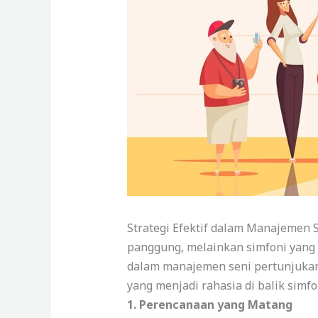
Strategi Efektif dalam Manajemen S
panggung, melainkan simfoni yang
dalam manajemen seni pertunjukan 
yang menjadi rahasia di balik simfon
1. Perencanaan yang Matang