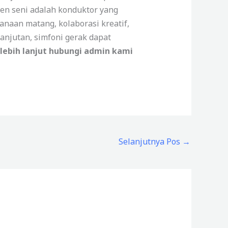
men seni adalah konduktor yang
naan matang, kolaborasi kreatif,
anjutan, simfoni gerak dapat
lebih lanjut hubungi admin kami
Selanjutnya Pos
→