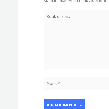
Alamat email Anda tidak akan dipub
Ketik
di
sini..
Name*