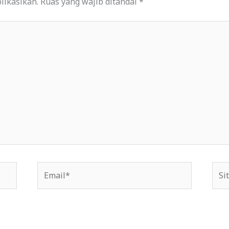
likasikan.
Ruas yang wajib ditandai
*
Email*
Situ
We