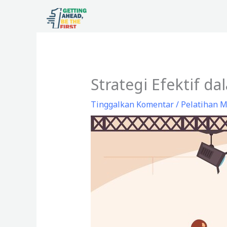
Lewati
ke
konten
Strategi Efektif d
Tinggalkan Komentar
/
Pelatihan M