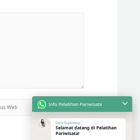
s
Info Pelatihan Pariwisata
b
Della Esperanza
Selamat datang di Pelatihan
Pariwisata!