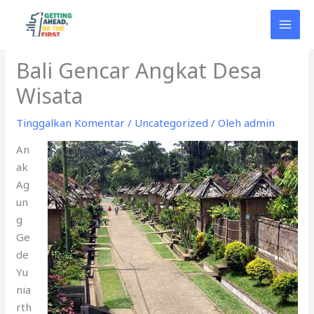
Lewati
ke
konten
Bali Gencar Angkat Desa
Wisata
Tinggalkan Komentar
/
Uncategorized
/ Oleh
admin
An
ak
Ag
un
g
Ge
de
Yu
nia
rth