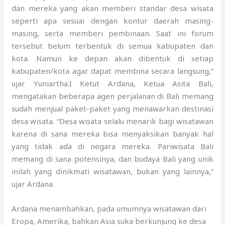
dan mereka yang akan memberi standar desa wisata
seperti apa sesuai dengan kontur daerah masing-
masing, serta memberi pembinaan. Saat ini forum
tersebut belum terbentuk di semua kabupaten dan
kota. Namun ke depan akan dibentuk di setiap
kabupaten/kota agar dapat membina secara langsung,”
ujar Yuniartha.I Ketut Ardana, Ketua Asita Bali,
mengatakan beberapa agen perjalanan di Bali memang
sudah menjual paket-paket yang menawarkan destinasi
desa wisata. “Desa wisata selalu menarik bagi wisatawan
karena di sana mereka bisa menyaksikan banyak hal
yang tidak ada di negara mereka. Pariwisata Bali
memang di sana potensinya, dan budaya Bali yang unik
inilah yang dinikmati wisatawan, bukan yang lainnya,”
ujar Ardana.
Ardana menambahkan, pada umumnya wisatawan dari
Eropa, Amerika, bahkan Asia suka berkunjung ke desa