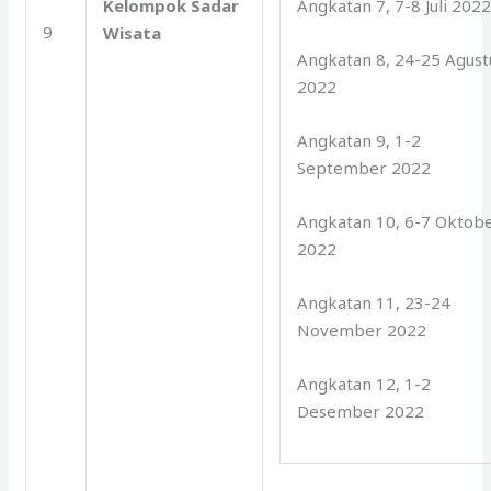
Kelompok Sadar
Angkatan 7, 7-8 Juli 202
9
Wisata
Angkatan 8, 24-25 Agust
2022
Angkatan 9, 1-2
September 2022
Angkatan 10, 6-7 Oktob
2022
Angkatan 11, 23-24
November 2022
Angkatan 12, 1-2
Desember 2022