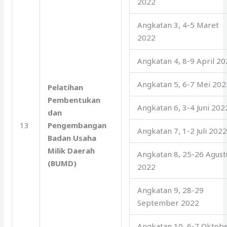
2022
Angkatan 3, 4-5 Maret
2022
Angkatan 4, 8-9 April 2
Angkatan 5, 6-7 Mei 202
Pelatihan
Pembentukan
Angkatan 6, 3-4 Juni 202
dan
13
Pengembangan
Angkatan 7, 1-2 Juli 202
Badan Usaha
Milik Daerah
Angkatan 8, 25-26 Agust
(BUMD)
2022
Angkatan 9, 28-29
September 2022
Angkatan 10, 6-7 Oktob