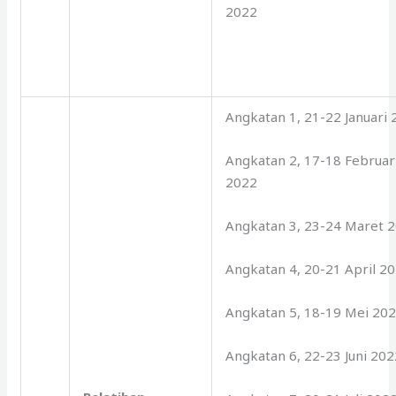
2022
Angkatan 1, 21-22 Januari
Angkatan 2, 17-18 Februar
2022
Angkatan 3, 23-24 Maret 
Angkatan 4, 20-21 April 2
Angkatan 5, 18-19 Mei 20
Angkatan 6, 22-23 Juni 202