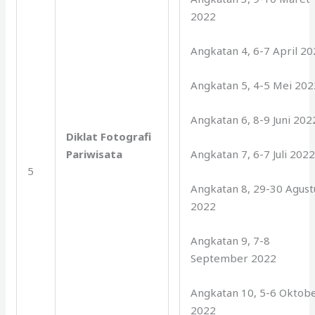
2022
Angkatan 4, 6-7 April 2
Angkatan 5, 4-5 Mei 202
Angkatan 6, 8-9 Juni 202
Diklat Fotografi
Pariwisata
Angkatan 7, 6-7 Juli 202
5
Angkatan 8, 29-30 Agust
2022
Angkatan 9, 7-8
September 2022
Angkatan 10, 5-6 Oktob
2022