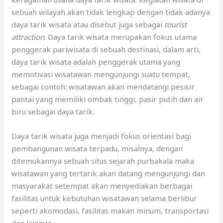
sebuah wilayah akan tidak lengkap dengan tidak adanya
daya tarik wisata atau disebut juga sebagai
tourist
attraction
. Daya tarik wisata merupakan fokus utama
penggerak pariwisata di sebuah destinasi, dalam arti,
daya tarik wisata adalah penggerak utama yang
memotivasi wisatawan mengunjungi suatu tempat,
sebagai contoh: wisatawan akan mendatangi pesisir
pantai yang memiliki ombak tinggi, pasir putih dan air
biru sebagai daya tarik.
Daya tarik wisata juga menjadi fokus orientasi bagi
pembangunan wisata terpadu, misalnya, dengan
ditemukannya sebuah situs sejarah purbakala maka
wisatawan yang tertarik akan datang mengunjungi dan
masyarakat setempat akan menyediakan berbagai
fasilitas untuk kebutuhan wisatawan selama berlibur
seperti akomodasi, fasilitas makan minum, transportasi
dan lainnya.