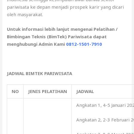
pariwisata ke depan menjadi prospek karir yang dicari
oleh masyarakat.
Untuk informasi lebih lanjut mengenai Pelatihan /
Bimbingan Teknis (BimTek) Pariwisata dapat
menghubungi Admin Kami
0812-1501-7910
JADWAL BIMTEK PARIWISATA
NO
JENIS PELATIHAN
JADWAL
Angkatan 1, 4-5 Januari 20
Angkatan 2, 2-3 Februari 