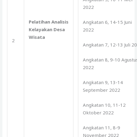
2022
Pelatihan Analisis
Angkatan 6, 14-15 Juni
Kelayakan Desa
2022
Wisata
2
Angkatan 7, 12-13 Juli 2
Angkatan 8, 9-10 Agustu
2022
Angkatan 9, 13-14
September 2022
Angkatan 10, 11-12
Oktober 2022
Angkatan 11, 8-9
November 2022