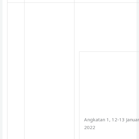
Angkatan 1, 12-13 Januar
2022