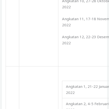
Angkatan 10, 27-28 Oktob
2022
Angkatan 11, 17-18 Nove
2022
Angkatan 12, 22-23 Dese
2022
Angkatan 1, 21-22 Januar
2022
Angkatan 2, 4-5 Februar