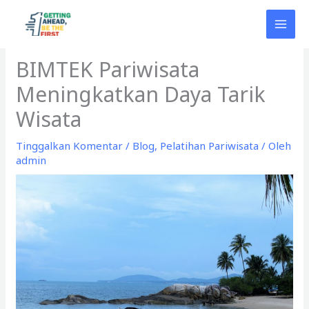
Lewati
ke
konten
BIMTEK Pariwisata
Meningkatkan Daya Tarik
Wisata
Tinggalkan Komentar
/
Blog
,
Pelatihan Pariwisata
/ Oleh
admin