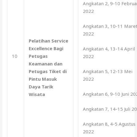
Angkatan 2, 9-10 Februa
2022
Angkatan 3, 10-11 Mare
2022
Pelatihan Service
Excellence Bagi
Angkatan 4, 13-14 April
10
Petugas
2022
Keamanan dan
Petugas Tiket di
Angkatan 5, 12-13 Mei
Pintu Masuk
2022
Daya Tarik
Angkatan 6, 9-10 Juni 20
Wisata
Angkatan 7, 14-15 Juli 2
Angkatan 8, 4-5 Agustus
2022