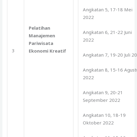
Angkatan 5, 17-18 Mei
2022
Pelatihan
Angkatan 6, 21-22 Juni
Manajemen
2022
Pariwisata
3
Ekonomi Kreatif
Angkatan 7, 19-20 Juli 2
Angkatan 8, 15-16 Agust
2022
Angkatan 9, 20-21
September 2022
Angkatan 10, 18-19
Oktober 2022