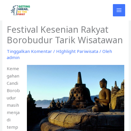
Lewati
ke
konten
Festival Kesenian Rakyat
Borobudur Tarik Wisatawan
Tinggalkan Komentar
/
HIghlight Pariwisata
/ Oleh
admin
Keme
gahan
Candi
Borob
udur
masih
menja
di
temp