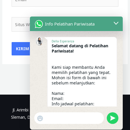
Situs
Info Pelatihan Pariwisata
Web
Della Esperanza
Selamat datang di Pelatihan
Pariwisata!
Kami siap membantu Anda
memilih pelatihan yang tepat.
Mohon isi form di bawah ini
sebelum melanjutkan:
Nama:
Email:
Info jadwal pelatihan:
07:46
Jl. Arimbi No.1, Kragilan, Sinduadi, Kec. Mlati, Kabupaten
"+CHATY_SETTINGS.LANG.EMOJI_PICKER+"
UNDEFIN
Sleman, Daerah Istimewa Yogyakarta | WhatsApp: 0812-
WhatsApp Message
3299-9470