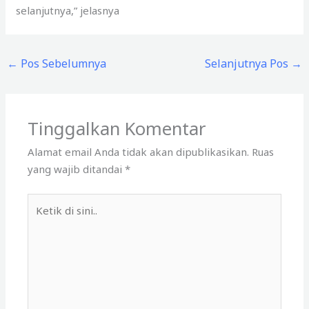
selanjutnya,” jelasnya
←
Pos Sebelumnya
Selanjutnya Pos
→
Tinggalkan Komentar
Alamat email Anda tidak akan dipublikasikan.
Ruas
yang wajib ditandai
*
Ketik
di
sini..