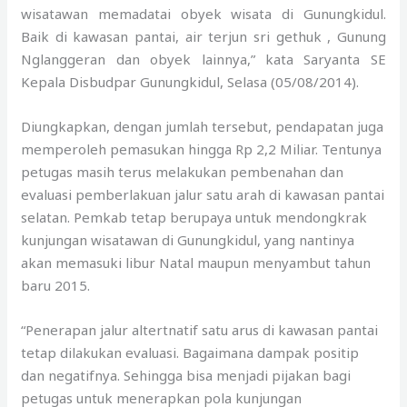
wisatawan memadatai obyek wisata di Gunungkidul.
Baik di kawasan pantai, air terjun sri gethuk , Gunung
Nglanggeran dan obyek lainnya,” kata Saryanta SE
Kepala Disbudpar Gunungkidul, Selasa (05/08/2014).
Diungkapkan, dengan jumlah tersebut, pendapatan juga
memperoleh pemasukan hingga Rp 2,2 Miliar. Tentunya
petugas masih terus melakukan pembenahan dan
evaluasi pemberlakuan jalur satu arah di kawasan pantai
selatan. Pemkab tetap berupaya untuk mendongkrak
kunjungan wisatawan di Gunungkidul, yang nantinya
akan memasuki libur Natal maupun menyambut tahun
baru 2015.
“Penerapan jalur altertnatif satu arus di kawasan pantai
tetap dilakukan evaluasi. Bagaimana dampak positip
dan negatifnya. Sehingga bisa menjadi pijakan bagi
petugas untuk menerapkan pola kunjungan