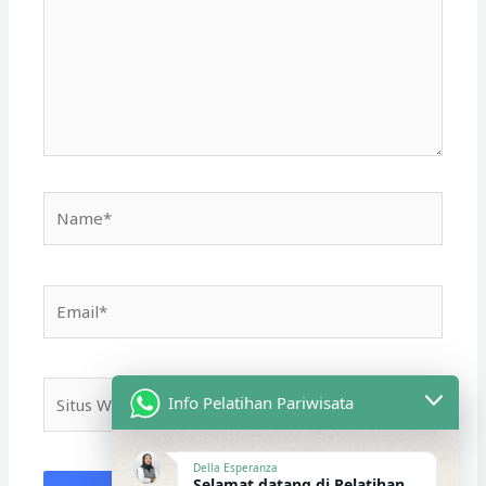
Name*
Email*
Situs
Info Pelatihan Pariwisata
Web
Della Esperanza
Selamat datang di Pelatihan