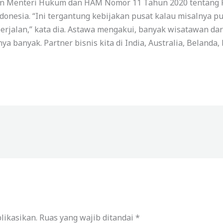
uran Menteri Hukum dan HAM Nomor 11 Tahun 2020 tentang
donesia. “Ini tergantung kebijakan pusat kalau misalny
berjalan,” kata dia. Astawa mengakui, banyak wisatawan da
ya banyak. Partner bisnis kita di India, Australia, Belanda
likasikan.
Ruas yang wajib ditandai
*