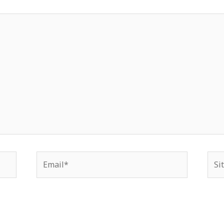
Email*
Situ
We