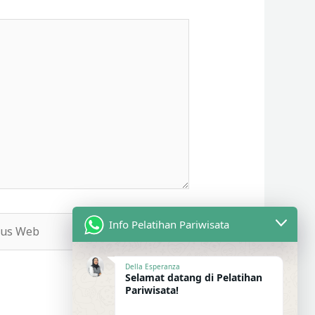
s
Info Pelatihan Pariwisata
b
Della Esperanza
Selamat datang di Pelatihan
Pariwisata!