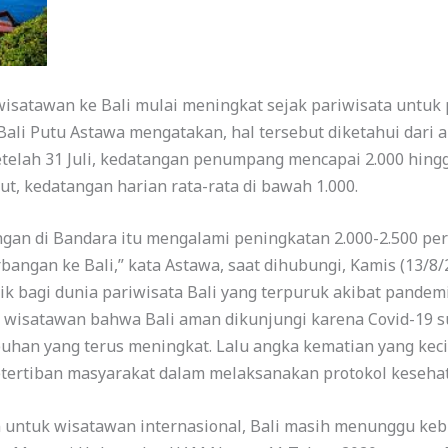
isatawan ke Bali mulai meningkat sejak pariwisata untuk 
a Bali Putu Astawa mengatakan, hal tersebut diketahui dar
Setelah 31 Juli, kedatangan penumpang mencapai 2.000 hingg
t, kedatangan harian rata-rata di bawah 1.000.
ngan di Bandara itu mengalami peningkatan 2.000-2.500 per
angan ke Bali,” kata Astawa, saat dihubungi, Kamis (13/8/
ik bagi dunia pariwisata Bali yang terpuruk akibat pandem
wisatawan bahwa Bali aman dikunjungi karena Covid-19 sud
buhan yang terus meningkat. Lalu angka kematian yang keci
tertiban masyarakat dalam melaksanakan protokol kesehata
untuk wisatawan internasional, Bali masih menunggu kebi