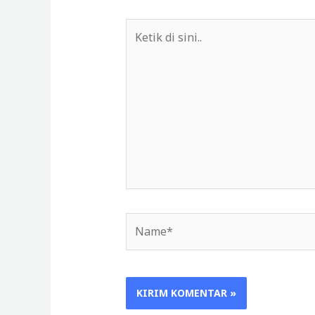
Ketik
di
sini..
Name*