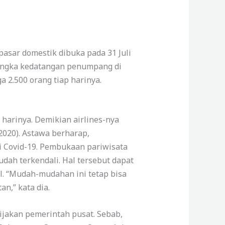
pasar domestik dibuka pada 31 Juli
i angka kedatangan penumpang di
a 2.500 orang tiap harinya.
 harinya. Demikian airlines-nya
2020). Astawa berharap,
i Covid-19. Pembukaan pariwisata
ah terkendali. Hal tersebut dapat
l. “Mudah-mudahan ini tetap bisa
n,” kata dia.
jakan pemerintah pusat. Sebab,