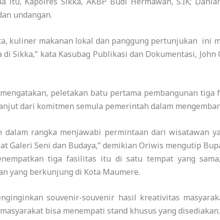
a itu, Kapolres Sikka, AKBP Budi Hermawan, S.IK; Danla
dan undangan.
ta, kuliner makanan lokal dan panggung pertunjukan ini
di Sikka,” kata Kasubag Publikasi dan Dokumentasi, John O
s mengatakan, peletakan batu pertama pembangunan tiga 
lanjut dari komitmen semula pemerintah dalam mengembang
ah dalam rangka menjawabi permintaan dari wisatawan y
t Galeri Seni dan Budaya,” demikian Oriwis mengutip Bupa
empatkan tiga fasilitas itu di satu tempat yang sam
n yang berkunjung di Kota Maumere.
nginginkan souvenir-souvenir hasil kreativitas masyara
, masyarakat bisa menempati stand khusus yang disediakan.