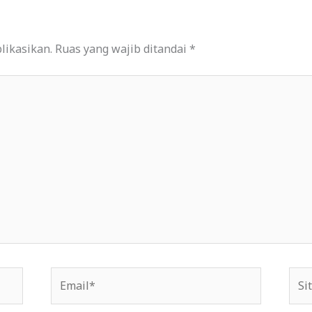
likasikan.
Ruas yang wajib ditandai
*
Email*
Situ
We