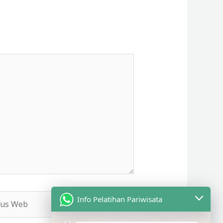
s
Info Pelatihan Pariwisata
b