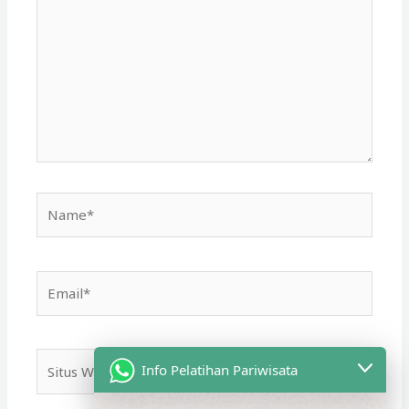
sini..
Name*
Email*
Situs
Info Pelatihan Pariwisata
Web